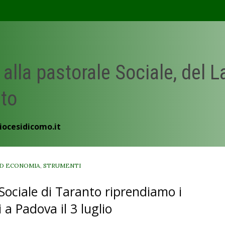
 alla pastorale Sociale, del 
ato
iocesidicomo.it
D ECONOMIA
,
STRUMENTI
Sociale di Taranto riprendiamo i
 a Padova il 3 luglio