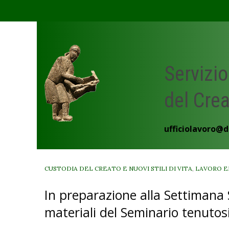
Skip
to
content
Servizio
del Cre
ufficiolavoro@d
CUSTODIA DEL CREATO E NUOVI STILI DI VITA
,
LAVORO E
In preparazione alla Settimana 
materiali del Seminario tenutosi