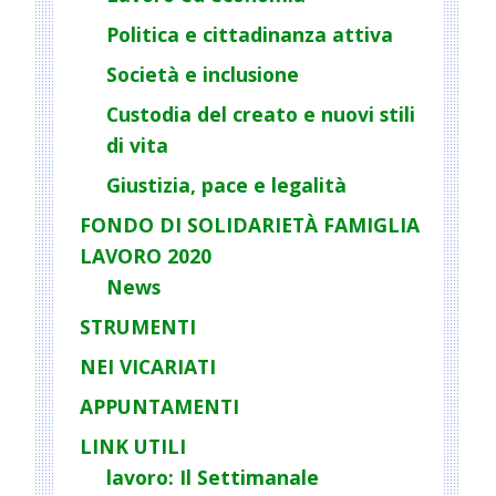
a
Politica e cittadinanza attiva
t
Società e inclusione
i
o
Custodia del creato e nuovi stili
n
di vita
Giustizia, pace e legalità
FONDO DI SOLIDARIETÀ FAMIGLIA
LAVORO 2020
News
STRUMENTI
NEI VICARIATI
APPUNTAMENTI
LINK UTILI
lavoro: Il Settimanale