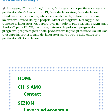
lavoro:
1 maggio
,
1Cor
,
Acli.it
,
agiografia
,
At
,
biografia
,
carpentiere
,
categoria
1
professionale
,
Col
,
economo
,
Ef
,
festa dei lavoratori
,
festa del lavoro
,
Gaudium et spes
,
Gen
,
Gv
,
intercessione dei santi
,
Laborem exercens
,
maggio
lavoratore
,
lavoro
,
liturgia propria
,
Mater et Magistra
,
Messaggio del
San
Concilio ai lavoratori
,
Mt
,
papa Giovanni Paolo II
,
papa Giovanni XXIII
,
papa
Paolo VI
,
papa Pio XII
,
pastorale
,
patrono
,
Popolorum progressio
,
Giuseppe
preghiera
,
preghiera personale
,
procuratore legale
,
protettore
,
Sal 89
,
San
Giuseppe lavoratore
,
santi dei lavoratori
,
santi patroni delle categorie
artigiano
professionali
,
Santo lavoro
P
o
s
t
HOME
N
CHI SIAMO
a
Contatti
v
i
SEZIONI
g
Lavoro ed economia