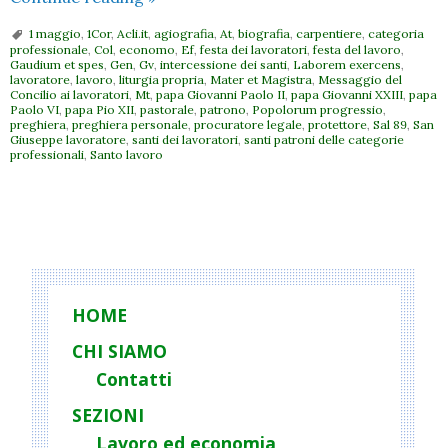
lavoro:
1 maggio
,
1Cor
,
Acli.it
,
agiografia
,
At
,
biografia
,
carpentiere
,
categoria
1
professionale
,
Col
,
economo
,
Ef
,
festa dei lavoratori
,
festa del lavoro
,
Gaudium et spes
,
Gen
,
Gv
,
intercessione dei santi
,
Laborem exercens
,
maggio
lavoratore
,
lavoro
,
liturgia propria
,
Mater et Magistra
,
Messaggio del
San
Concilio ai lavoratori
,
Mt
,
papa Giovanni Paolo II
,
papa Giovanni XXIII
,
papa
Paolo VI
,
papa Pio XII
,
pastorale
,
patrono
,
Popolorum progressio
,
Giuseppe
preghiera
,
preghiera personale
,
procuratore legale
,
protettore
,
Sal 89
,
San
Giuseppe lavoratore
,
santi dei lavoratori
,
santi patroni delle categorie
artigiano
professionali
,
Santo lavoro
P
o
s
t
HOME
N
CHI SIAMO
a
Contatti
v
i
SEZIONI
g
Lavoro ed economia