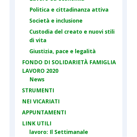
a
Politica e cittadinanza attiva
t
Società e inclusione
i
o
Custodia del creato e nuovi stili
n
di vita
Giustizia, pace e legalità
FONDO DI SOLIDARIETÀ FAMIGLIA
LAVORO 2020
News
STRUMENTI
NEI VICARIATI
APPUNTAMENTI
LINK UTILI
lavoro: Il Settimanale