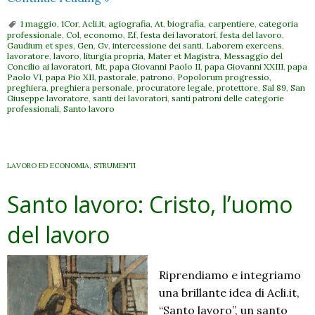
lavoro:
1 maggio
,
1Cor
,
Acli.it
,
agiografia
,
At
,
biografia
,
carpentiere
,
categoria
1
professionale
,
Col
,
economo
,
Ef
,
festa dei lavoratori
,
festa del lavoro
,
Gaudium et spes
,
Gen
,
Gv
,
intercessione dei santi
,
Laborem exercens
,
maggio
lavoratore
,
lavoro
,
liturgia propria
,
Mater et Magistra
,
Messaggio del
San
Concilio ai lavoratori
,
Mt
,
papa Giovanni Paolo II
,
papa Giovanni XXIII
,
papa
Paolo VI
,
papa Pio XII
,
pastorale
,
patrono
,
Popolorum progressio
,
Giuseppe
preghiera
,
preghiera personale
,
procuratore legale
,
protettore
,
Sal 89
,
San
Giuseppe lavoratore
,
santi dei lavoratori
,
santi patroni delle categorie
artigiano
professionali
,
Santo lavoro
LAVORO ED ECONOMIA
,
STRUMENTI
Santo lavoro: Cristo, l’uomo
del lavoro
Riprendiamo e integriamo
una brillante idea di Acli.it,
“Santo lavoro”, un santo