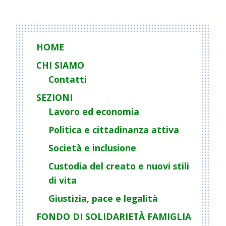
P
o
s
t
HOME
N
CHI SIAMO
a
Contatti
v
i
SEZIONI
g
Lavoro ed economia
a
Politica e cittadinanza attiva
t
Società e inclusione
i
o
Custodia del creato e nuovi stili
n
di vita
Giustizia, pace e legalità
FONDO DI SOLIDARIETÀ FAMIGLIA