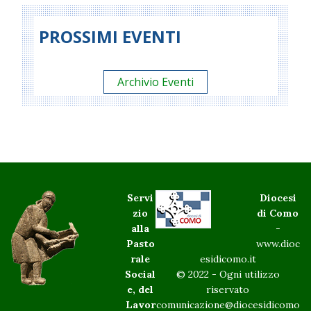
PROSSIMI EVENTI
Archivio Eventi
Servi
Diocesi
zio
di Como
alla
-
Pasto
www.dioc
rale
esidicomo.it
Social
© 2022 - Ogni utilizzo
e, del
riservato
Lavor
comunicazione@diocesidicomo