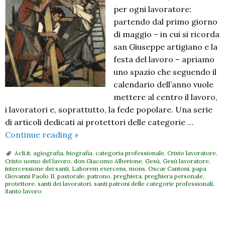
per ogni lavoratore:
partendo dal primo giorno
di maggio – in cui si ricorda
san Giuseppe artigiano e la
festa del lavoro – apriamo
uno spazio che seguendo il
calendario dell’anno vuole
mettere al centro il lavoro,
i lavoratori e, soprattutto, la fede popolare. Una serie
di articoli dedicati ai protettori delle categorie …
Santo
Continue reading
»
lavoro:
Acli.it
,
agiografia
,
biografia
,
categoria professionale
,
Cristo lavoratore
,
Cristo,
Cristo uomo del lavoro
,
don Giacomo Alberione
,
Gesù
,
Gesù lavoratore
,
intercessione dei santi
,
Laborem exercens
,
mons. Oscar Cantoni
,
papa
l’uomo
Giovanni Paolo II
,
pastorale
,
patrono
,
preghiera
,
preghiera personale
,
del
protettore
,
santi dei lavoratori
,
santi patroni delle categorie professionali
,
Santo lavoro
lavoro