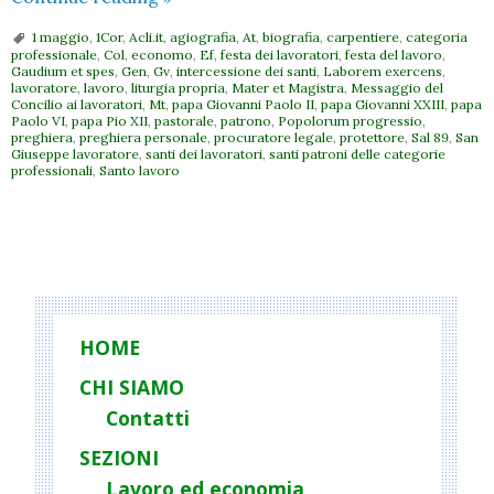
lavoro:
1 maggio
,
1Cor
,
Acli.it
,
agiografia
,
At
,
biografia
,
carpentiere
,
categoria
1
professionale
,
Col
,
economo
,
Ef
,
festa dei lavoratori
,
festa del lavoro
,
Gaudium et spes
,
Gen
,
Gv
,
intercessione dei santi
,
Laborem exercens
,
maggio
lavoratore
,
lavoro
,
liturgia propria
,
Mater et Magistra
,
Messaggio del
San
Concilio ai lavoratori
,
Mt
,
papa Giovanni Paolo II
,
papa Giovanni XXIII
,
papa
Paolo VI
,
papa Pio XII
,
pastorale
,
patrono
,
Popolorum progressio
,
Giuseppe
preghiera
,
preghiera personale
,
procuratore legale
,
protettore
,
Sal 89
,
San
Giuseppe lavoratore
,
santi dei lavoratori
,
santi patroni delle categorie
artigiano
professionali
,
Santo lavoro
P
o
s
t
HOME
N
CHI SIAMO
a
Contatti
v
i
SEZIONI
g
Lavoro ed economia