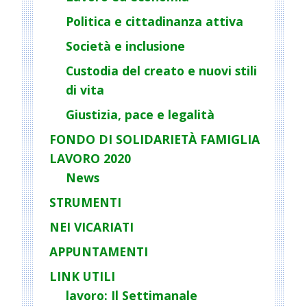
a
Politica e cittadinanza attiva
t
Società e inclusione
i
o
Custodia del creato e nuovi stili
n
di vita
Giustizia, pace e legalità
FONDO DI SOLIDARIETÀ FAMIGLIA
LAVORO 2020
News
STRUMENTI
NEI VICARIATI
APPUNTAMENTI
LINK UTILI
lavoro: Il Settimanale