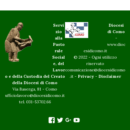
Servi
Diocesi
zio
di Como
alla
-
Pasto
www.dioc
rale
esidicomo.it
Social
© 2022 - Ogni utilizzo
e, del
riservato
Lavor
comunicazione@diocesidicomo
o e della Custodia del Creato
.it -
Privacy
-
Disclaimer
della Diocesi di Como
Via Baserga, 81 - Como
ufficiolavoro@diocesidicomo.it
tel. 031-53702.66
facebook
twitter
googleplus
You