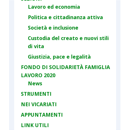
g
Lavoro ed economia
a
Politica e cittadinanza attiva
t
Società e inclusione
i
o
Custodia del creato e nuovi stili
n
di vita
Giustizia, pace e legalità
FONDO DI SOLIDARIETÀ FAMIGLIA
LAVORO 2020
News
STRUMENTI
NEI VICARIATI
APPUNTAMENTI
LINK UTILI