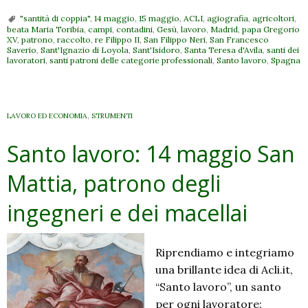
"santità di coppia"
,
14 maggio
,
15 maggio
,
ACLI
,
agiografia
,
agricoltori
,
beata Maria Toribia
,
campi
,
contadini
,
Gesù
,
lavoro
,
Madrid
,
papa Gregorio
XV
,
patrono
,
raccolto
,
re Filippo II
,
San Filippo Neri
,
San Francesco
Saverio
,
Sant'Ignazio di Loyola
,
Sant'Isidoro
,
Santa Teresa d'Avila
,
santi dei
lavoratori
,
santi patroni delle categorie professionali
,
Santo lavoro
,
Spagna
LAVORO ED ECONOMIA
,
STRUMENTI
Santo lavoro: 14 maggio San
Mattia, patrono degli
ingegneri e dei macellai
Riprendiamo e integriamo
una brillante idea di Acli.it,
“Santo lavoro”, un santo
per ogni lavoratore: