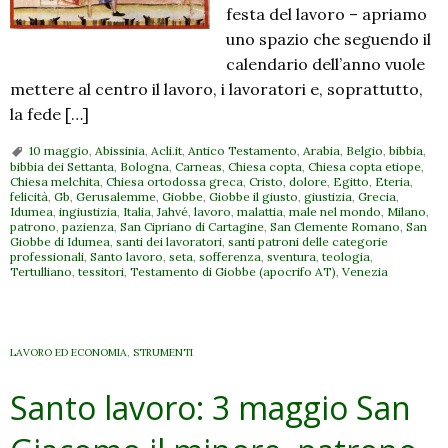
festa del lavoro – apriamo
uno spazio che seguendo il
calendario dell’anno vuole
mettere al centro il lavoro, i lavoratori e, soprattutto,
la fede […]
10 maggio
,
Abissinia
,
Acli.it
,
Antico Testamento
,
Arabia
,
Belgio
,
bibbia
,
bibbia dei Settanta
,
Bologna
,
Carneas
,
Chiesa copta
,
Chiesa copta etiope
,
Chiesa melchita
,
Chiesa ortodossa greca
,
Cristo
,
dolore
,
Egitto
,
Eteria
,
felicità
,
Gb
,
Gerusalemme
,
Giobbe
,
Giobbe il giusto
,
giustizia
,
Grecia
,
Idumea
,
ingiustizia
,
Italia
,
Jahvé
,
lavoro
,
malattia
,
male nel mondo
,
Milano
,
patrono
,
pazienza
,
San Cipriano di Cartagine
,
San Clemente Romano
,
San
Giobbe di Idumea
,
santi dei lavoratori
,
santi patroni delle categorie
professionali
,
Santo lavoro
,
seta
,
sofferenza
,
sventura
,
teologia
,
Tertulliano
,
tessitori
,
Testamento di Giobbe (apocrifo AT)
,
Venezia
LAVORO ED ECONOMIA
,
STRUMENTI
Santo lavoro: 3 maggio San