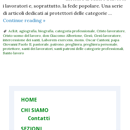
i lavoratori e, soprattutto, la fede popolare. Una serie
di articoli dedicati ai protettori delle categorie …
Santo
Continue reading
»
lavoro:
Acli.it
,
agiografia
,
biografia
,
categoria professionale
,
Cristo lavoratore
,
Cristo,
Cristo uomo del lavoro
,
don Giacomo Alberione
,
Gesù
,
Gesù lavoratore
,
intercessione dei santi
,
Laborem exercens
,
mons. Oscar Cantoni
,
papa
l’uomo
Giovanni Paolo II
,
pastorale
,
patrono
,
preghiera
,
preghiera personale
,
del
protettore
,
santi dei lavoratori
,
santi patroni delle categorie professionali
,
Santo lavoro
lavoro
P
o
s
t
HOME
N
CHI SIAMO
a
Contatti
v
i
SEZIONI