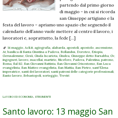
partendo dal primo giorno
di maggio – in cui si ricorda
san Giuseppe artigiano e la
festa del lavoro – apriamo uno spazio che seguendo il
calendario dell’anno vuole mettere al centro il lavoro, i
lavoratori e, soprattutto, la fede […]
14 maggio
,
Acli.it
,
agiografia
,
alabarda
,
apostoli
,
apostolo
,
ascensione
,
At
,
basilica di Santa Giustina a Padova
,
Bollandus
,
Doroteo
,
Etiopia
,
Gerusalemme
,
Gesù
,
Giuda Iscariota
,
Giudea
,
Giuseppe detto Barsabba
,
Gv
,
ingegneri
,
lavoro
,
macellai
,
martirio
,
Niceforo
,
Padova
,
Palestina
,
patrono
,
Roma
,
Sal 112
,
San Giovanni Battista
,
San Giovanni Crisostomo
,
San Luca
evangelista
,
San Matteo evangelista
,
San Mattia
,
San Pietro
,
sant'Elena
imperatrice
,
santi dei lavoratori
,
santi patroni delle categorie professionali
,
Santo lavoro
,
Sebastopoli
,
sorteggio
,
Treviri
LAVORO ED ECONOMIA
,
STRUMENTI
Santo lavoro: 13 maggio San