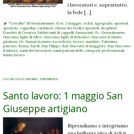
i lavoratori e, soprattutto,
la fede […]
"Concilio" di Gerusalemme
,
1Cor
,
3 maggio
,
Acli.it
,
agiografia
,
apostoli
,
apostolo
,
cappellai
,
cardatori
,
chiesa dei Dodici Apostoli
,
droghieri
,
Eusebio di Cesarea
,
fabbricanti di cappelli
,
farmacisti
,
Gc
,
Gerusalemme
,
Giacomo figlio di Alfeo
,
Giacomo figlio di Zebedeo
,
Giacomo il Giusto
,
giustizia
,
Gv
,
Hanan (sommo sacerdote)
,
lavoro
,
martirio
,
Palestina
,
patrono
,
Roma
,
Sal 18
,
San Filippo
,
San Giacomo il maggiore
,
San Giacomo
il minore
,
santi dei lavoratori
,
santi patroni delle categorie professionali
,
Santo lavoro
LAVORO ED ECONOMIA
,
STRUMENTI
Santo lavoro: 1 maggio San
Giuseppe artigiano
Riprendiamo e integriamo
una brillante idea di Acli.it,