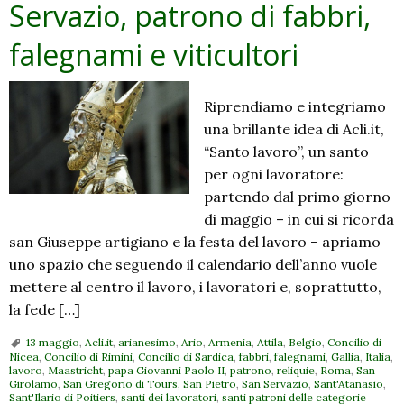
Servazio, patrono di fabbri,
falegnami e viticultori
Riprendiamo e integriamo
una brillante idea di Acli.it,
“Santo lavoro”, un santo
per ogni lavoratore:
partendo dal primo giorno
di maggio – in cui si ricorda
san Giuseppe artigiano e la festa del lavoro – apriamo
uno spazio che seguendo il calendario dell’anno vuole
mettere al centro il lavoro, i lavoratori e, soprattutto,
la fede […]
13 maggio
,
Acli.it
,
arianesimo
,
Ario
,
Armenia
,
Attila
,
Belgio
,
Concilio di
Nicea
,
Concilio di Rimini
,
Concilio di Sardica
,
fabbri
,
falegnami
,
Gallia
,
Italia
,
lavoro
,
Maastricht
,
papa Giovanni Paolo II
,
patrono
,
reliquie
,
Roma
,
San
Girolamo
,
San Gregorio di Tours
,
San Pietro
,
San Servazio
,
Sant'Atanasio
,
Sant'Ilario di Poitiers
,
santi dei lavoratori
,
santi patroni delle categorie