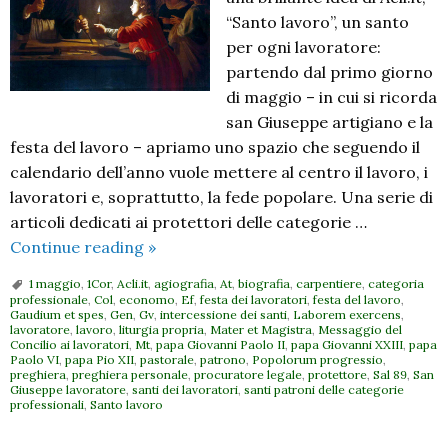
“Santo lavoro”, un santo
per ogni lavoratore:
partendo dal primo giorno
di maggio – in cui si ricorda
san Giuseppe artigiano e la
festa del lavoro – apriamo uno spazio che seguendo il
calendario dell’anno vuole mettere al centro il lavoro, i
lavoratori e, soprattutto, la fede popolare. Una serie di
articoli dedicati ai protettori delle categorie …
Santo
Continue reading
»
lavoro:
1 maggio
,
1Cor
,
Acli.it
,
agiografia
,
At
,
biografia
,
carpentiere
,
categoria
1
professionale
,
Col
,
economo
,
Ef
,
festa dei lavoratori
,
festa del lavoro
,
Gaudium et spes
,
Gen
,
Gv
,
intercessione dei santi
,
Laborem exercens
,
maggio
lavoratore
,
lavoro
,
liturgia propria
,
Mater et Magistra
,
Messaggio del
San
Concilio ai lavoratori
,
Mt
,
papa Giovanni Paolo II
,
papa Giovanni XXIII
,
papa
Paolo VI
,
papa Pio XII
,
pastorale
,
patrono
,
Popolorum progressio
,
Giuseppe
preghiera
,
preghiera personale
,
procuratore legale
,
protettore
,
Sal 89
,
San
Giuseppe lavoratore
,
santi dei lavoratori
,
santi patroni delle categorie
artigiano
professionali
,
Santo lavoro