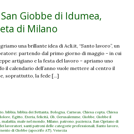
 San Giobbe di Idumea,
seta di Milano
riamo una brillante idea di Acli.it, “Santo lavoro”, un
oratore: partendo dal primo giorno di maggio – in cui
eppe artigiano e la festa del lavoro – apriamo uno
 il calendario dell’anno vuole mettere al centro il
 e, soprattutto, la fede […]
io
,
bibbia
,
bibbia dei Settanta
,
Bologna
,
Carneas
,
Chiesa copta
,
Chiesa
dolore
,
Egitto
,
Eteria
,
felicità
,
Gb
,
Gerusalemme
,
Giobbe
,
Giobbe il
,
malattia
,
male nel mondo
,
Milano
,
patrono
,
pazienza
,
San Cipriano di
dei lavoratori
,
santi patroni delle categorie professionali
,
Santo lavoro
,
mento di Giobbe (apocrifo AT)
,
Venezia