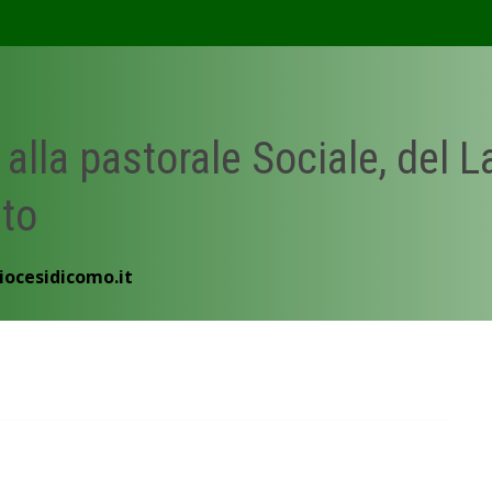
 alla pastorale Sociale, del 
ato
iocesidicomo.it