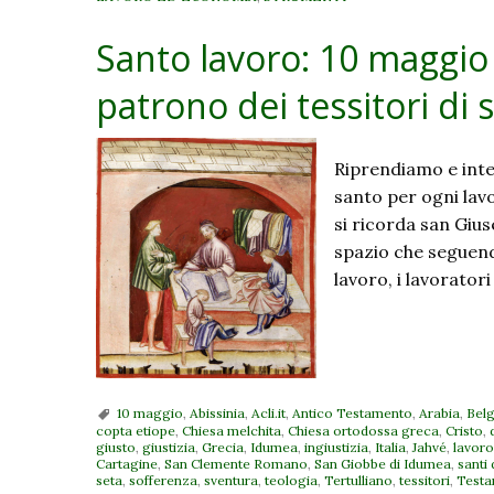
Santo lavoro: 10 maggio
patrono dei tessitori di 
Riprendiamo e integ
santo per ogni lav
si ricorda san Gius
spazio che seguendo
lavoro, i lavoratori
10 maggio
,
Abissinia
,
Acli.it
,
Antico Testamento
,
Arabia
,
Belg
copta etiope
,
Chiesa melchita
,
Chiesa ortodossa greca
,
Cristo
,
giusto
,
giustizia
,
Grecia
,
Idumea
,
ingiustizia
,
Italia
,
Jahvé
,
lavoro
Cartagine
,
San Clemente Romano
,
San Giobbe di Idumea
,
santi 
seta
,
sofferenza
,
sventura
,
teologia
,
Tertulliano
,
tessitori
,
Testa