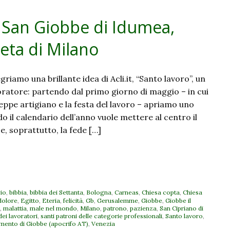
 San Giobbe di Idumea,
seta di Milano
riamo una brillante idea di Acli.it, “Santo lavoro”, un
oratore: partendo dal primo giorno di maggio – in cui
eppe artigiano e la festa del lavoro – apriamo uno
 il calendario dell’anno vuole mettere al centro il
 e, soprattutto, la fede […]
io
,
bibbia
,
bibbia dei Settanta
,
Bologna
,
Carneas
,
Chiesa copta
,
Chiesa
dolore
,
Egitto
,
Eteria
,
felicità
,
Gb
,
Gerusalemme
,
Giobbe
,
Giobbe il
,
malattia
,
male nel mondo
,
Milano
,
patrono
,
pazienza
,
San Cipriano di
dei lavoratori
,
santi patroni delle categorie professionali
,
Santo lavoro
,
mento di Giobbe (apocrifo AT)
,
Venezia