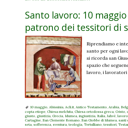
Santo lavoro: 10 maggio
patrono dei tessitori di 
Riprendiamo e integ
santo per ogni lav
si ricorda san Gius
spazio che seguendo
lavoro, i lavoratori
10 maggio
,
Abissinia
,
Acli.it
,
Antico Testamento
,
Arabia
,
Belg
copta etiope
,
Chiesa melchita
,
Chiesa ortodossa greca
,
Cristo
,
giusto
,
giustizia
,
Grecia
,
Idumea
,
ingiustizia
,
Italia
,
Jahvé
,
lavoro
Cartagine
,
San Clemente Romano
,
San Giobbe di Idumea
,
santi 
seta
,
sofferenza
,
sventura
,
teologia
,
Tertulliano
,
tessitori
,
Testa