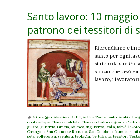
Santo lavoro: 10 maggio
patrono dei tessitori di 
Riprendiamo e integ
santo per ogni lav
si ricorda san Gius
spazio che seguendo
lavoro, i lavoratori
10 maggio
,
Abissinia
,
Acli.it
,
Antico Testamento
,
Arabia
,
Belg
copta etiope
,
Chiesa melchita
,
Chiesa ortodossa greca
,
Cristo
,
giusto
,
giustizia
,
Grecia
,
Idumea
,
ingiustizia
,
Italia
,
Jahvé
,
lavoro
Cartagine
,
San Clemente Romano
,
San Giobbe di Idumea
,
santi 
seta
,
sofferenza
,
sventura
,
teologia
,
Tertulliano
,
tessitori
,
Testa