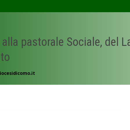
 alla pastorale Sociale, del 
ato
iocesidicomo.it