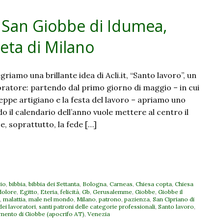
 San Giobbe di Idumea,
seta di Milano
riamo una brillante idea di Acli.it, “Santo lavoro”, un
oratore: partendo dal primo giorno di maggio – in cui
eppe artigiano e la festa del lavoro – apriamo uno
 il calendario dell’anno vuole mettere al centro il
 e, soprattutto, la fede […]
io
,
bibbia
,
bibbia dei Settanta
,
Bologna
,
Carneas
,
Chiesa copta
,
Chiesa
dolore
,
Egitto
,
Eteria
,
felicità
,
Gb
,
Gerusalemme
,
Giobbe
,
Giobbe il
,
malattia
,
male nel mondo
,
Milano
,
patrono
,
pazienza
,
San Cipriano di
dei lavoratori
,
santi patroni delle categorie professionali
,
Santo lavoro
,
mento di Giobbe (apocrifo AT)
,
Venezia