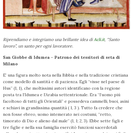
Riprendiamo e integriamo una brillante idea di
Acli.it
, “Santo
lavoro”, un santo per ogni lavoratore.
San Giobbe di Idumea – Patrono dei tessitori di seta di
Milano
E’ una figura molto nota nella Bibbia e nella tradizione cristiana
come modello di santità e di pazienza. Egli “visse nel paese di
Hus” (1, 1), che moltissimi autori identificano con la regione
posta tra l’Idumea e l’Arabia settentrionale. Era “l’uomo piú
facoltoso di tutti gli Orientali” e possedeva cammelli, buoi, asini
e schiavi in grandissima quantità ( 1, 3 ). Tutto fa credere che
non fosse ebreo, uomo intemerato nei costumi, “retto,
timorato di Dio e alieno dal male” (1, 1; 2, 3). Ebbe sette figli e
tre figlie e nella sua famiglia esercitò funzioni sacerdotali