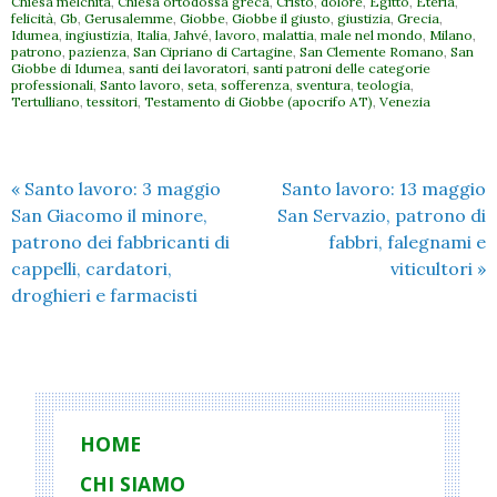
Chiesa melchita
,
Chiesa ortodossa greca
,
Cristo
,
dolore
,
Egitto
,
Eteria
,
felicità
,
Gb
,
Gerusalemme
,
Giobbe
,
Giobbe il giusto
,
giustizia
,
Grecia
,
Idumea
,
ingiustizia
,
Italia
,
Jahvé
,
lavoro
,
malattia
,
male nel mondo
,
Milano
,
patrono
,
pazienza
,
San Cipriano di Cartagine
,
San Clemente Romano
,
San
Giobbe di Idumea
,
santi dei lavoratori
,
santi patroni delle categorie
professionali
,
Santo lavoro
,
seta
,
sofferenza
,
sventura
,
teologia
,
Tertulliano
,
tessitori
,
Testamento di Giobbe (apocrifo AT)
,
Venezia
«
Santo lavoro: 3 maggio
Santo lavoro: 13 maggio
San Giacomo il minore,
San Servazio, patrono di
patrono dei fabbricanti di
fabbri, falegnami e
cappelli, cardatori,
viticultori
»
droghieri e farmacisti
HOME
CHI SIAMO