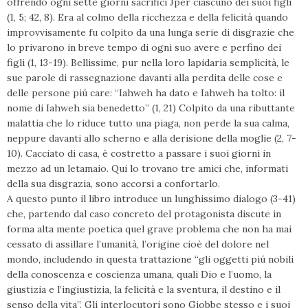
offrendo ogni sette giorni sacrifici Jper ciascuno dei suoi figli
(1, 5; 42, 8). Era al colmo della ricchezza e della felicità quando
improvvisamente fu colpito da una lunga serie di disgrazie che
lo privarono in breve tempo di ogni suo avere e perfino dei
figli (1, 13-19). Bellissime, pur nella loro lapidaria semplicità, le
sue parole di rassegnazione davanti alla perdita delle cose e
delle persone piú care: “Iahweh ha dato e Iahweh ha tolto: il
nome di Iahweh sia benedetto” (1, 21) Colpito da una ributtante
malattia che lo riduce tutto una piaga, non perde la sua calma,
neppure davanti allo scherno e alla derisione della moglie (2, 7-
10). Cacciato di casa, è costretto a passare i suoi giorni in
mezzo ad un letamaio. Qui lo trovano tre amici che, informati
della sua disgrazia, sono accorsi a confortarlo.
A questo punto il libro introduce un lunghissimo dialogo (3-41)
che, partendo dal caso concreto del protagonista discute in
forma alta mente poetica quel grave problema che non ha mai
cessato di assillare l’umanità, l’origine cioè del dolore nel
mondo, includendo in questa trattazione “gli oggetti piú nobili
della conoscenza e coscienza umana, quali Dio e l’uomo, la
giustizia e l’ingiustizia, la felicità e la sventura, il destino e il
senso della vita”. Gli interlocutori sono Giobbe stesso e i suoi