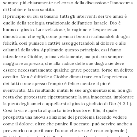
sempre piú chiaramente nel corso della discussione l’innocenza
di Giobbe e la sua santità.
Il principio su cui si basano tutti gli interventi dei tre amici è
quello della teologia tradizionale dell’antico Israele. Dio è
buono e giusto. La rivelazione, la ragione e l’esperienza
dimostrano che egli, come premia i buoni ricolmandoli di ogni
felicità, cosí punisce i cattivi assoggettandoli al dolore e alle
calamità della vita. Applicando questo principio, essi fanno
intendere a Giobbe, prima velatamente, ma poi con sempre
maggiore asprezza, che alla radice delle sue disgrazie deve
essere necessariamente qualche grave peccato, forse un delitto
occulto. Non è difficile a Giobbe dimostrare con l’esperienza
dei fatti come spesso l’empio è felice mentre il pio è
sventurato. Ma risultando inutili le sue argomentazioni, non gli
resta che protestare ripetutamente la sua innocenza, implorare
la pietà degli amici e appellarsi al giusto giudizio di Dio (4-3 1 ).
Cosi la via è aperta al quarto interlocutore, Eliu, il quale
prospetta una nuova soluzione del problema facendo vedere
come il dolore, oltre che punire il peccato, può servire anche a
prevenirlo o a purificare l’uomo che se ne è reso colpevole (