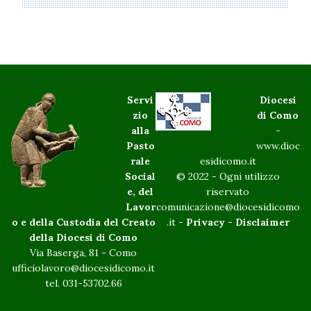
Servi
Diocesi
zio
di Como
alla
-
Pasto
www.dioc
rale
esidicomo.it
Social
© 2022 - Ogni utilizzo
e, del
riservato
Lavor
comunicazione@diocesidicomo
o e della Custodia del Creato
.it -
Privacy
-
Disclaimer
della Diocesi di Como
Via Baserga, 81 - Como
ufficiolavoro@diocesidicomo.it
tel. 031-53702.66