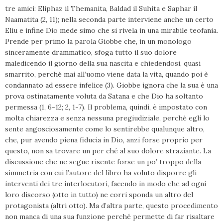
tre amici: Eliphaz il Themanita, Baldad il Suhita e Saphar il
Naamatita (2, 11); nella seconda parte interviene anche un certo
Eliu e infine Dio mede simo che si rivela in una mirabile teofania.
Prende per primo la parola Giobbe che, in un monologo
sinceramente drammatico, sfoga tutto il suo dolore
maledicendo il giorno della sua nascita e chiedendosi, quasi
smarrito, perché mai all’uomo viene data la vita, quando poi è
condannato ad essere infelice (3). Giobbe ignora che la sua è una
prova ostinatamente voluta da Satana e che Dio ha soltanto
permessa (1, 6-12; 2, 1-7). Il problema, quindi, è impostato con
molta chiarezza e senza nessuna pregiudiziale, perché egli lo
sente angosciosamente come lo sentirebbe qualunque altro,
che, pur avendo piena fiducia in Dio, anzi forse proprio per
questo, non sa trovare un per ché al suo dolore straziante. La
discussione che ne segue risente forse un po’ troppo della
simmetria con cui l’autore del libro ha voluto disporre gli
interventi dei tre interlocutori, facendo in modo che ad ogni
loro discorso (otto in tutto) ne corri sponda un altro del
protagonista (altri otto). Ma d’altra parte, questo procedimento
non manca di una sua funzione perché permette di far risaltare