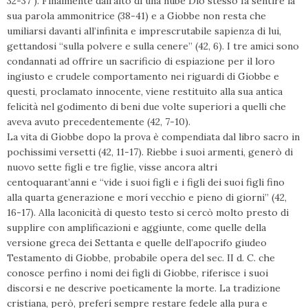
32-37 ). Finalmente dall’alto di una nube Dio stesso fa sentire la
sua parola ammonitrice (38-41) e a Giobbe non resta che
umiliarsi davanti all’infinita e imprescrutabile sapienza di lui,
gettandosi “sulla polvere e sulla cenere” (42, 6). I tre amici sono
condannati ad offrire un sacrificio di espiazione per il loro
ingiusto e crudele comportamento nei riguardi di Giobbe e
questi, proclamato innocente, viene restituito alla sua antica
felicità nel godimento di beni due volte superiori a quelli che
aveva avuto precedentemente (42, 7-10).
La vita di Giobbe dopo la prova è compendiata dal libro sacro in
pochissimi versetti (42, 11-17). Riebbe i suoi armenti, generò di
nuovo sette figli e tre figlie, visse ancora altri
centoquarant’anni e “vide i suoi figli e i figli dei suoi figli fino
alla quarta generazione e morí vecchio e pieno di giorni” (42,
16-17). Alla laconicità di questo testo si cercò molto presto di
supplire con amplificazioni e aggiunte, come quelle della
versione greca dei Settanta e quelle dell’apocrifo giudeo
Testamento di Giobbe, probabile opera del sec. II d. C. che
conosce perfino i nomi dei figli di Giobbe, riferisce i suoi
discorsi e ne descrive poeticamente la morte. La tradizione
cristiana, però, preferí sempre restare fedele alla pura e