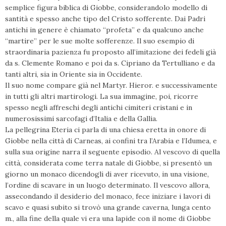
semplice figura biblica di Giobbe, considerandolo modello di
santità e spesso anche tipo del Cristo sofferente. Dai Padri
antichi in genere è chiamato “profeta” e da qualcuno anche
“martire” per le sue molte sofferenze. Il suo esempio di
straordinaria pazienza fu proposto all’imitazione dei fedeli già
da s. Clemente Romano e poi da s. Cipriano da Tertulliano e da
tanti altri, sia in Oriente sia in Occidente.
Il suo nome compare già nel Martyr. Hieror. e successivamente
in tutti gli altri martirologi. La sua immagine, poi, ricorre
spesso negli affreschi degli antichi cimiteri cristani e in
numerosissimi sarcofagi d’Italia e della Gallia.
La pellegrina Eteria ci parla di una chiesa eretta in onore di
Giobbe nella città di Carneas, ai confini tra l’Arabia e l’Idumea, e
sulla sua origine narra il seguente episodio. Al vescovo di quella
città, considerata come terra natale di Giobbe, si presentò un
giorno un monaco dicendogli di aver ricevuto, in una visione,
l’ordine di scavare in un luogo determinato. Il vescovo allora,
assecondando il desiderio del monaco, fece iniziare i lavori di
scavo e quasi subito si trovò una grande caverna, lunga cento
m., alla fine della quale vi era una lapide con il nome di Giobbe