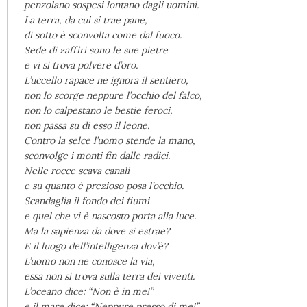
penzolano sospesi lontano dagli uomini.
La terra, da cui si trae pane,
di sotto è sconvolta come dal fuoco.
Sede di zaffìri sono le sue pietre
e vi si trova polvere d’oro.
L’uccello rapace ne ignora il sentiero,
non lo scorge neppure l’occhio del falco,
non lo calpestano le bestie feroci,
non passa su di esso il leone.
Contro la selce l’uomo stende la mano,
sconvolge i monti fin dalle radici.
Nelle rocce scava canali
e su quanto è prezioso posa l’occhio.
Scandaglia il fondo dei fiumi
e quel che vi è nascosto porta alla luce.
Ma la sapienza da dove si estrae?
E il luogo dell’intelligenza dov’è?
L’uomo non ne conosce la via,
essa non si trova sulla terra dei viventi.
L’oceano dice: “Non è in me!”
e il mare dice: “Neppure presso di me!”.