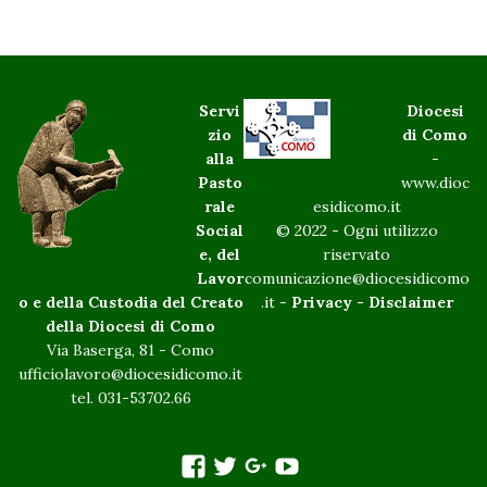
Servi
Diocesi
zio
di Como
alla
-
Pasto
www.dioc
rale
esidicomo.it
Social
© 2022 - Ogni utilizzo
e, del
riservato
Lavor
comunicazione@diocesidicomo
o e della Custodia del Creato
.it -
Privacy
-
Disclaimer
della Diocesi di Como
Via Baserga, 81 - Como
ufficiolavoro@diocesidicomo.it
tel. 031-53702.66
facebook
twitter
googleplus
You