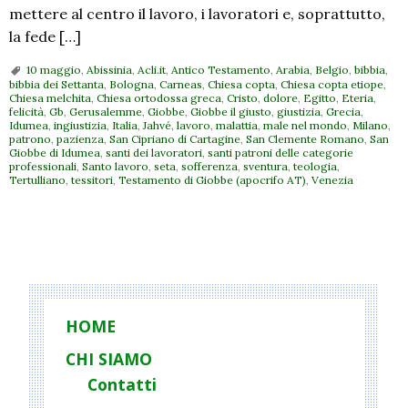
mettere al centro il lavoro, i lavoratori e, soprattutto,
la fede […]
10 maggio
,
Abissinia
,
Acli.it
,
Antico Testamento
,
Arabia
,
Belgio
,
bibbia
,
bibbia dei Settanta
,
Bologna
,
Carneas
,
Chiesa copta
,
Chiesa copta etiope
,
Chiesa melchita
,
Chiesa ortodossa greca
,
Cristo
,
dolore
,
Egitto
,
Eteria
,
felicità
,
Gb
,
Gerusalemme
,
Giobbe
,
Giobbe il giusto
,
giustizia
,
Grecia
,
Idumea
,
ingiustizia
,
Italia
,
Jahvé
,
lavoro
,
malattia
,
male nel mondo
,
Milano
,
patrono
,
pazienza
,
San Cipriano di Cartagine
,
San Clemente Romano
,
San
Giobbe di Idumea
,
santi dei lavoratori
,
santi patroni delle categorie
professionali
,
Santo lavoro
,
seta
,
sofferenza
,
sventura
,
teologia
,
Tertulliano
,
tessitori
,
Testamento di Giobbe (apocrifo AT)
,
Venezia
P
o
s
t
HOME
N
CHI SIAMO
a
Contatti
v