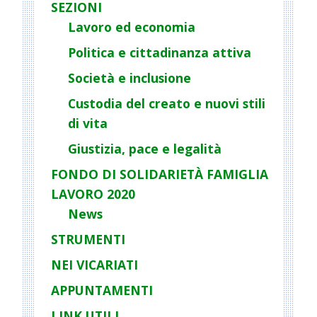
i
SEZIONI
g
Lavoro ed economia
a
Politica e cittadinanza attiva
t
Società e inclusione
i
o
Custodia del creato e nuovi stili
n
di vita
Giustizia, pace e legalità
FONDO DI SOLIDARIETÀ FAMIGLIA
LAVORO 2020
News
STRUMENTI
NEI VICARIATI
APPUNTAMENTI
LINK UTILI