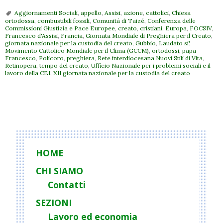
Aggiornamenti Sociali
,
appello
,
Assisi
,
azione
,
cattolici
,
Chiesa
ortodossa
,
combustibili fossili
,
Comunità di Taizé
,
Conferenza delle
Commissioni Giustizia e Pace Europee
,
creato
,
cristiani
,
Europa
,
FOCSIV
,
Francesco d'Assisi
,
Francia
,
Giornata Mondiale di Preghiera per il Creato
,
giornata nazionale per la custodia del creato
,
Gubbio
,
Laudato si'
,
Movimento Cattolico Mondiale per il Clima (GCCM)
,
ortodossi
,
papa
Francesco
,
Policoro
,
preghiera
,
Rete interdiocesana Nuovi Stili di Vita
,
Retinopera
,
tempo del creato
,
Ufficio Nazionale per i problemi sociali e il
lavoro della CEI
,
XII giornata nazionale per la custodia del creato
P
o
s
t
HOME
N
CHI SIAMO
a
Contatti
v
i
SEZIONI
g
Lavoro ed economia