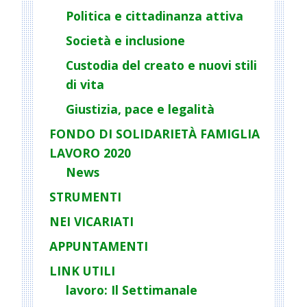
a
Politica e cittadinanza attiva
t
Società e inclusione
i
o
Custodia del creato e nuovi stili
n
di vita
Giustizia, pace e legalità
FONDO DI SOLIDARIETÀ FAMIGLIA
LAVORO 2020
News
STRUMENTI
NEI VICARIATI
APPUNTAMENTI
LINK UTILI
lavoro: Il Settimanale