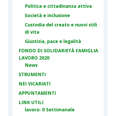
a
Politica e cittadinanza attiva
t
Società e inclusione
i
o
Custodia del creato e nuovi stili
n
di vita
Giustizia, pace e legalità
FONDO DI SOLIDARIETÀ FAMIGLIA
LAVORO 2020
News
STRUMENTI
NEI VICARIATI
APPUNTAMENTI
LINK UTILI
lavoro: Il Settimanale