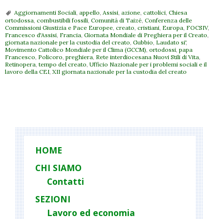
Aggiornamenti Sociali
,
appello
,
Assisi
,
azione
,
cattolici
,
Chiesa
ortodossa
,
combustibili fossili
,
Comunità di Taizé
,
Conferenza delle
Commissioni Giustizia e Pace Europee
,
creato
,
cristiani
,
Europa
,
FOCSIV
,
Francesco d'Assisi
,
Francia
,
Giornata Mondiale di Preghiera per il Creato
,
giornata nazionale per la custodia del creato
,
Gubbio
,
Laudato si'
,
Movimento Cattolico Mondiale per il Clima (GCCM)
,
ortodossi
,
papa
Francesco
,
Policoro
,
preghiera
,
Rete interdiocesana Nuovi Stili di Vita
,
Retinopera
,
tempo del creato
,
Ufficio Nazionale per i problemi sociali e il
lavoro della CEI
,
XII giornata nazionale per la custodia del creato
P
o
s
t
HOME
N
CHI SIAMO
a
Contatti
v
i
SEZIONI
g
Lavoro ed economia