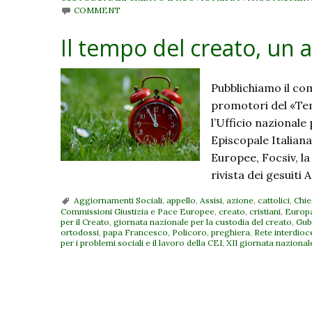
COMMENT
Il tempo del creato, un 
Pubblichiamo il co
promotori del «Tem
l’Ufficio nazionale 
Episcopale Italian
Europee, Focsiv, la
rivista dei gesuiti
Aggiornamenti Sociali
,
appello
,
Assisi
,
azione
,
cattolici
,
Chie
Commissioni Giustizia e Pace Europee
,
creato
,
cristiani
,
Europ
per il Creato
,
giornata nazionale per la custodia del creato
,
Gub
ortodossi
,
papa Francesco
,
Policoro
,
preghiera
,
Rete interdioce
per i problemi sociali e il lavoro della CEI
,
XII giornata nazional
P