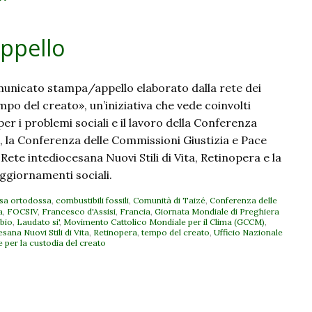
appello
municato stampa/appello elaborato dalla rete dei
po del creato», un’iniziativa che vede coinvolti
per i problemi sociali e il lavoro della Conferenza
a, la Conferenza delle Commissioni Giustizia e Pace
 Rete intediocesana Nuovi Stili di Vita, Retinopera e la
 Aggiornamenti sociali.
sa ortodossa
,
combustibili fossili
,
Comunità di Taizé
,
Conferenza delle
a
,
FOCSIV
,
Francesco d'Assisi
,
Francia
,
Giornata Mondiale di Preghiera
bio
,
Laudato si'
,
Movimento Cattolico Mondiale per il Clima (GCCM)
,
sana Nuovi Stili di Vita
,
Retinopera
,
tempo del creato
,
Ufficio Nazionale
e per la custodia del creato