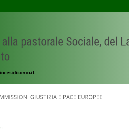
 alla pastorale Sociale, del 
ato
iocesidicomo.it
MISSIONI GIUSTIZIA E PACE EUROPEE
TI