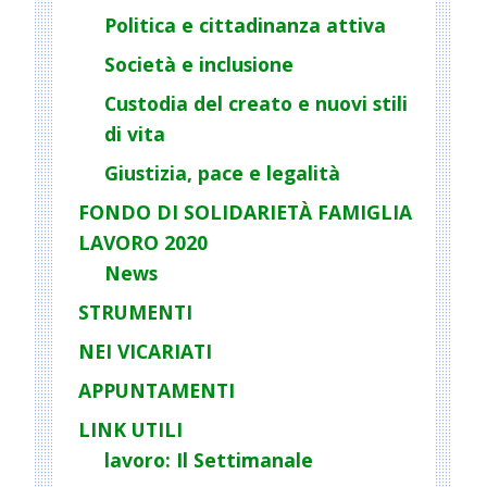
a
Politica e cittadinanza attiva
t
Società e inclusione
i
o
Custodia del creato e nuovi stili
n
di vita
Giustizia, pace e legalità
FONDO DI SOLIDARIETÀ FAMIGLIA
LAVORO 2020
News
STRUMENTI
NEI VICARIATI
APPUNTAMENTI
LINK UTILI
lavoro: Il Settimanale