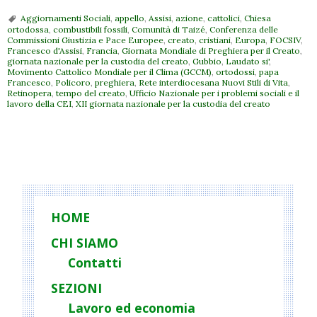
Aggiornamenti Sociali
,
appello
,
Assisi
,
azione
,
cattolici
,
Chiesa
ortodossa
,
combustibili fossili
,
Comunità di Taizé
,
Conferenza delle
Commissioni Giustizia e Pace Europee
,
creato
,
cristiani
,
Europa
,
FOCSIV
,
Francesco d'Assisi
,
Francia
,
Giornata Mondiale di Preghiera per il Creato
,
giornata nazionale per la custodia del creato
,
Gubbio
,
Laudato si'
,
Movimento Cattolico Mondiale per il Clima (GCCM)
,
ortodossi
,
papa
Francesco
,
Policoro
,
preghiera
,
Rete interdiocesana Nuovi Stili di Vita
,
Retinopera
,
tempo del creato
,
Ufficio Nazionale per i problemi sociali e il
lavoro della CEI
,
XII giornata nazionale per la custodia del creato
P
o
s
t
HOME
N
CHI SIAMO
a
Contatti
v
i
SEZIONI
g
Lavoro ed economia