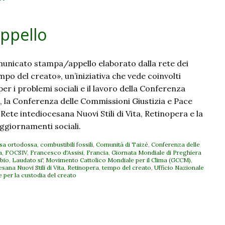
appello
municato stampa/appello elaborato dalla rete dei
po del creato», un’iniziativa che vede coinvolti
per i problemi sociali e il lavoro della Conferenza
a, la Conferenza delle Commissioni Giustizia e Pace
 Rete intediocesana Nuovi Stili di Vita, Retinopera e la
 Aggiornamenti sociali.
sa ortodossa
,
combustibili fossili
,
Comunità di Taizé
,
Conferenza delle
a
,
FOCSIV
,
Francesco d'Assisi
,
Francia
,
Giornata Mondiale di Preghiera
bio
,
Laudato si'
,
Movimento Cattolico Mondiale per il Clima (GCCM)
,
sana Nuovi Stili di Vita
,
Retinopera
,
tempo del creato
,
Ufficio Nazionale
e per la custodia del creato