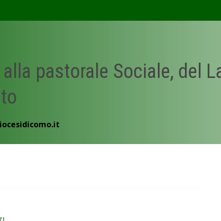
 alla pastorale Sociale, del 
ato
iocesidicomo.it
TI