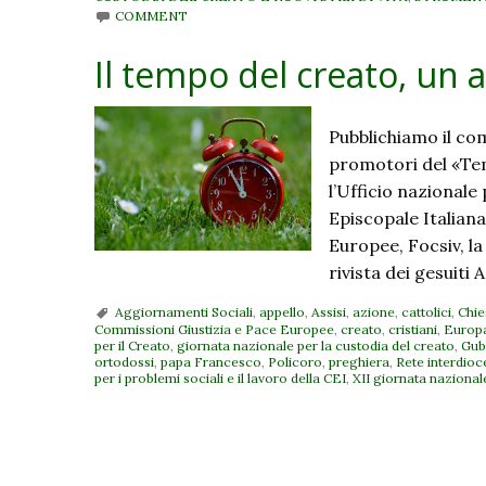
COMMENT
Il tempo del creato, un 
Pubblichiamo il co
promotori del «Tem
l’Ufficio nazionale 
Episcopale Italian
Europee, Focsiv, la
rivista dei gesuiti
Aggiornamenti Sociali
,
appello
,
Assisi
,
azione
,
cattolici
,
Chie
Commissioni Giustizia e Pace Europee
,
creato
,
cristiani
,
Europ
per il Creato
,
giornata nazionale per la custodia del creato
,
Gub
ortodossi
,
papa Francesco
,
Policoro
,
preghiera
,
Rete interdioce
per i problemi sociali e il lavoro della CEI
,
XII giornata nazional
P