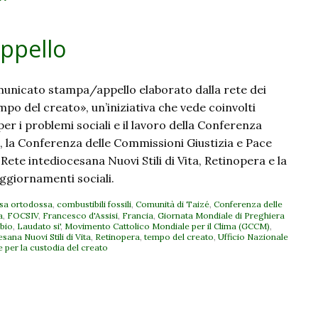
appello
municato stampa/appello elaborato dalla rete dei
po del creato», un’iniziativa che vede coinvolti
per i problemi sociali e il lavoro della Conferenza
a, la Conferenza delle Commissioni Giustizia e Pace
 Rete intediocesana Nuovi Stili di Vita, Retinopera e la
 Aggiornamenti sociali.
sa ortodossa
,
combustibili fossili
,
Comunità di Taizé
,
Conferenza delle
a
,
FOCSIV
,
Francesco d'Assisi
,
Francia
,
Giornata Mondiale di Preghiera
bio
,
Laudato si'
,
Movimento Cattolico Mondiale per il Clima (GCCM)
,
sana Nuovi Stili di Vita
,
Retinopera
,
tempo del creato
,
Ufficio Nazionale
e per la custodia del creato