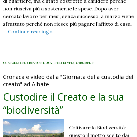
di quartiere, ma è stato costretto a chiudere perché
non riusciva più a sostenerne le spese. Dopo aver
cercato lavoro per mesi, senza successo, a marzo viene
sfrattato perché non riesce più pagare l’affitto di casa,
Fondo
…
Continue reading
»
Solidarietà
Famiglia
Lavoro
2020:
CUSTODIA DEL CREATO E NUOVI STILI DI VITA
,
STRUMENTI
insieme
Cronaca e video dalla "Giornata della custodia del
per
creato" ad Albate
superare
la
Custodire il Creato e la sua
tempesta
“biodiversità”
Coltivare la Biodiversità:
questo il motto scelto dai