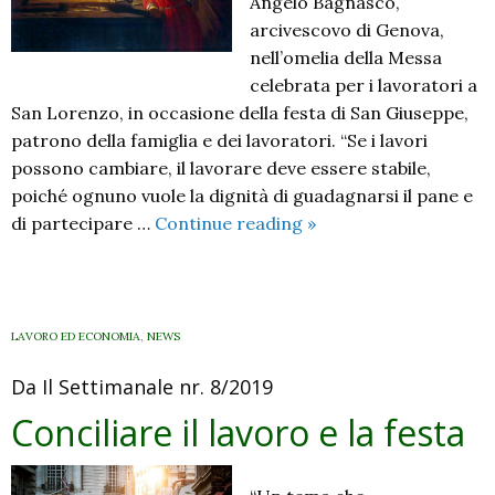
Angelo Bagnasco,
arcivescovo di Genova,
nell’omelia della Messa
celebrata per i lavoratori a
San Lorenzo, in occasione della festa di San Giuseppe,
patrono della famiglia e dei lavoratori. “Se i lavori
possono cambiare, il lavorare deve essere stabile,
poiché ognuno vuole la dignità di guadagnarsi il pane e
Lavoro:
di partecipare …
Continue reading
»
Card.
Bagnasco
(Genova),
“non
LAVORO ED ECONOMIA
,
NEWS
è
Da Il Settimanale nr. 8/2019
possibile
fare
Conciliare il lavoro e la festa
famiglia
se