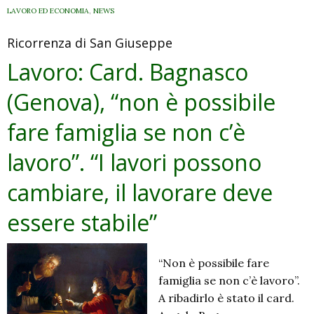
dignità
LAVORO ED ECONOMIA
,
NEWS
del
Ricorrenza di San Giuseppe
lavoro
Lavoro: Card. Bagnasco
(Genova), “non è possibile
fare famiglia se non c’è
lavoro”. “I lavori possono
cambiare, il lavorare deve
essere stabile”
“Non è possibile fare
famiglia se non c’è lavoro”.
A ribadirlo è stato il card.