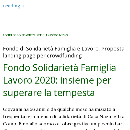
Laudato
reading
»
sì:
un’enciclica
valida
a
FONDI DI SOLIDARIETÀ PER IL LAVORO NEWS
tutto
Fondo di Solidarietà Famiglia e Lavoro. Proposta
campo
landing page per crowdfunding
Fondo Solidarietà Famiglia
Lavoro 2020: insieme per
superare la tempesta
Giovanni ha 56 anni e da qualche mese ha iniziato a
frequentare la mensa di solidarietà di Casa Nazareth a
Como. Fino allo scorso ottobre gestiva un piccolo bar