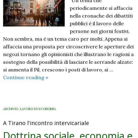
“Un tema che
non
periodicamente si affaccia
c’è
nella cronache dei dibattiti
lavoro”.
pubblici è il lavoro delle
“I
persone nei giorni festivi.
lavori
Non sembra, ma è un tema caro per molti. Appena si
possono
affaccia una proposta per circoscrivere le aperture dei
cambiare,
negozi tornano gli opinionisti che illustrano le ragioni a
il
sostegno della possibilità di lasciare le serrande alzate:
lavorare
si aumenta il Pil, crescono i posti di lavoro, si …
deve
Conciliare
Continue reading
»
essere
il
stabile”
lavoro
e
la
ARCHIVIO
,
LAVORO ED ECONOMIA
festa
A Tirano l'incontro intervicariale
Dottrina sociale, economia e