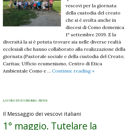
vescovi per la giornata
della custodia del creato
che si è svolta anche in
diocesi di Como domenica
1° settembre 2019. E la
diversità la si è potuta trovare sia nelle diverse realtà
ecclesiali che hanno collaborato alla realizzazione della
giornata (Pastorale sociale e della custodia del Creato;
Caritas; Ufficio ecumenismo, Centro di Etica
Custodire
Ambientale Como e …
Continue reading
»
il
Creato
e
la
LAVORO ED ECONOMIA
,
NEWS
sua
Il Messaggio dei vescovi italiani
“biodiversità”
1° maggio. Tutelare la