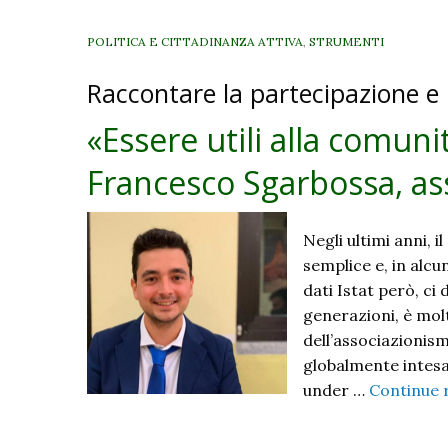
comunità».
Intervista
POLITICA E CITTADINANZA ATTIVA
,
STRUMENTI
a
Raccontare la partecipazione e
Alessio
Sala
«Essere utili alla comuni
Tenna,
referente
Francesco Sgarbossa, a
di
‘YouthBank’
presso
Negli ultimi anni, i
la
semplice e, in alcun
Fondazione
dati Istat però, ci
Comasca
generazioni, è mol
dell’associazionism
globalmente intesa,
under …
Continue 