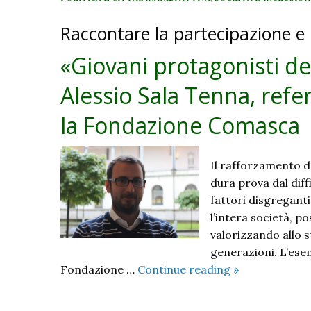
Raccontare la partecipazione e
«Giovani protagonisti de
Alessio Sala Tenna, refe
la Fondazione Comasca
Il rafforzamento de
dura prova dal diff
fattori disgregant
l’intera società, 
valorizzando allo s
generazioni. L’ese
«Giovani
Fondazione …
Continue reading
»
protagonisti
della