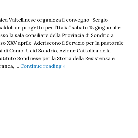
ca Valtellinese organizza il convegno “Sergio
doli un progetto per l’Italia” sabato 15 giugno alle
sso la sala consiliare della Provincia di Sondrio a
o XXV aprile. Aderiscono il Servizio per la pastorale
si di Como, Ucid Sondrio, Azione Cattolica della
Istituto Sondriese per la Storia della Resistenza e
Sergio
ranea, …
Continue reading
»
Paronetto.
Da
Camaldoli
un
progetto
per
l’Italia