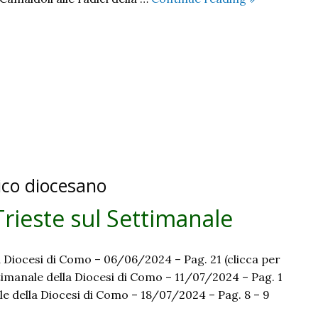
Paronetto.
Da
Camaldoli
un
progetto
per
l’Italia
dico diocesano
Trieste sul Settimanale
a Diocesi di Como – 06/06/2024 – Pag. 21 (clicca per
ettimanale della Diocesi di Como – 11/07/2024 – Pag. 1
ale della Diocesi di Como – 18/07/2024 – Pag. 8 – 9