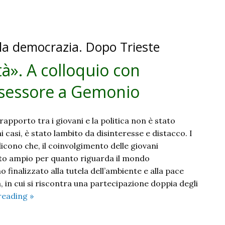
 la democrazia. Dopo Trieste
tà». A colloquio con
ssessore a Gemonio
l rapporto tra i giovani e la politica non è stato
i casi, è stato lambito da disinteresse e distacco. I
 dicono che, il coinvolgimento delle giovani
to ampio per quanto riguarda il mondo
o finalizzato alla tutela dell’ambiente e alla pace
 in cui si riscontra una partecipazione doppia degli
«Essere
reading
»
utili
alla