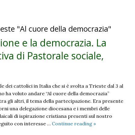
comunità».
A
colloquio
ieste "Al cuore della democrazia"
con
Francesco
ione e la democrazia. La
Sgarbossa,
assessore
iva di Pastorale sociale,
a
Gemonio
 dei cattolici in Italia che si è svolta a Trieste dal 3 al
nno ha voluto andare “Al cuore della democrazia”
a gli altri, il tema della partecipazione. Era presente
iorni una delegazione diocesana e i membri delle
laicali di ispirazione cristiana presenti sul nostro
Raccontare
eguito con interesse …
Continue reading
»
la