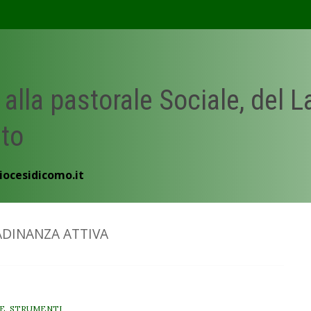
 alla pastorale Sociale, del 
ato
iocesidicomo.it
ADINANZA ATTIVA
NE
,
STRUMENTI