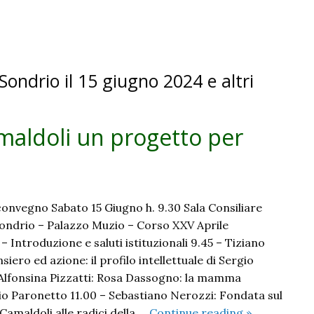
partecipazione
e
la
democrazia.
 Sondrio il 15 giugno 2024 e altri
La
presentazione
dell’iniziativa
maldoli un progetto per
di
Pastorale
sociale,
CDAL
e
convegno Sabato 15 Giugno h. 9.30 Sala Consiliare
Caritas
 Sondrio – Palazzo Muzio – Corso XXV Aprile
ntroduzione e saluti istituzionali 9.45 – Tiziano
siero ed azione: il profilo intellettuale di Sergio
Alfonsina Pizzatti: Rosa Dassogno: la mamma
gio Paronetto 11.00 – Sebastiano Nerozzi: Fondata sul
Sergio
 Camaldoli alle radici della …
Continue reading
»