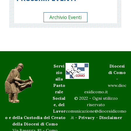
Archivio Eventi
Servi
Diocesi
zio
di Como
alla
-
Pasto
www.dioc
rale
esidicomo.it
Social
© 2022 - Ogni utilizzo
e, del
riservato
Lavor
comunicazione@diocesidicomo
o e della Custodia del Creato
.it -
Privacy
-
Disclaimer
della Diocesi di Como
Via Baserga, 81 - Como