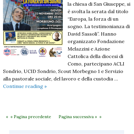
la chiesa di San Giuseppe, si
è svolta la serata dal titolo
“Europa, la forza di un
sogno. La testimonianza di
David Sassoli”. Hanno
organizzato Fondazione
Melazzini e Azione
Cattolica della diocesi di
Como, partecipano ACLI
Sondrio, UCID Sondrio, Scout Morbegno 1 e Servizio
alla pastorale sociale, del lavoro e della custodia …
Europa,
Continue reading
»
la
forza
di
un
« Pagina precedente
Pagina successiva »
sogno.
La