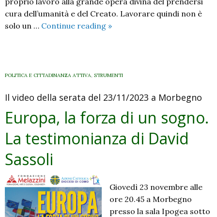
proprio lavoro alla grande opera divina del prendersi
cura dell’umanità e del Creato. Lavorare quindi non è
Il
solo un …
Continue reading
»
lavoro
per
la
partecipazione
POLITICA E CITTADINANZA ATTIVA
,
STRUMENTI
e
Il video della serata del 23/11/2023 a Morbegno
la
democrazia
Europa, la forza di un sogno.
La testimonianza di David
Sassoli
Giovedì 23 novembre alle
ore 20.45 a Morbegno
presso la sala Ipogea sotto