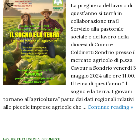
La preghiera del lavoro di
quest’anno si terrà in
collaborazione tra il
Servizio alla pastorale
sociale e del lavoro della
diocesi di Como e
Coldiretti Sondrio presso il
mercato agricolo di p.zza
Cavour a Sondrio venerdì 3
maggio 2024 alle ore 11.00.
Il tema di quest’anno “Il
sogno e la terra. I giovani
tornano all’agricoltura” parte dai dati regionali relativi
“Il
alle piccole imprese agricole che …
Continue reading
»
sog
e
la
terr
LAVORO ED ECONOMIA
,
STRUMENTI