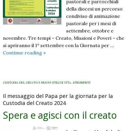
pastorali e parrocchiali
della diocesi un percorso
condiviso di animazione
pastorale per i mesi di
settembre, ottobre e
novembre. Tre tempi – Creato, Missioni e Poveri – che
si apriranno il 1° settembre con la Giornata per …
Agisci
Continue reading
»
e
spera
per
il
CUSTODIA DEL CREATO E NUOVI STILI DI VITA
,
STRUMENTI
creato
Il messaggio del Papa per la giornata per la
–
Custodia del Creato 2024
proposte
di
Spera e agisci con il creato
animazione
nelle