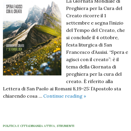
La Giornata Mondiale di
comunità
Preghiera per la Cura del
Creato ricorre il 1
settembre e segna l’inizio
del Tempo del Creato, che
si conclude il 4 ottobre,
festa liturgica di San
Francesco d’Assisi. “Spera e
agisci con il creato”: è il
tema della Giornata di
preghiera per la cura del
creato. È riferito alla
Lettera di San Paolo ai Romani 8,19-25: l’Apostolo sta
Spera
chiarendo cosa …
Continue reading
»
e
agisci
con
il
POLITICA E CITTADINANZA ATTIVA
,
STRUMENTI