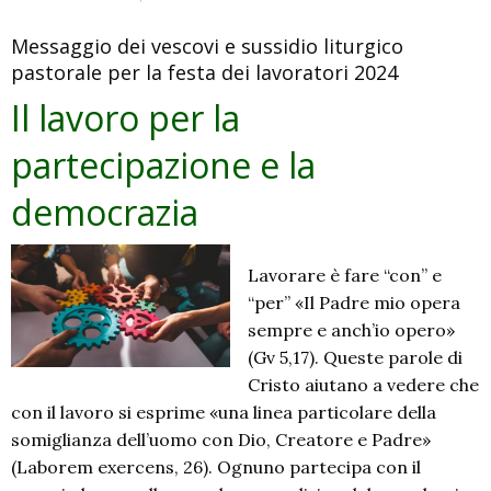
I
Messaggio dei vescovi e sussidio liturgico
gio
pastorale per la festa dei lavoratori 2024
tor
all’
Il lavoro per la
La
partecipazione e la
pre
per
democrazia
il
lav
202
Lavorare è fare “con” e
“per” «Il Padre mio opera
sempre e anch’io opero»
(Gv 5,17). Queste parole di
Cristo aiutano a vedere che
con il lavoro si esprime «una linea particolare della
somiglianza dell’uomo con Dio, Creatore e Padre»
(Laborem exercens, 26). Ognuno partecipa con il