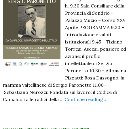
h. 9.30 Sala Consiliare della
Provincia di Sondrio –
Palazzo Muzio – Corso XXV
Aprile PROGRAMMA 9.30 –
Introduzione e saluti
istituzionali 9.45 – Tiziano
Torresi: Ascesi, pensiero ed
azione: il profilo
intellettuale di Sergio
Paronetto 10.30 – Alfonsina
Pizzatti: Rosa Dassogno: la
mamma valtellinese di Sergio Paronetto 11.00 –
Sebastiano Nerozzi: Fondata sul lavoro: il Codice di
Sergio
Camaldoli alle radici della …
Continue reading
»
Paronetto.
Da
Camaldoli
un
CUSTODIA DEL CREATO E NUOVI STILI DI VITA
,
STRUMENTI