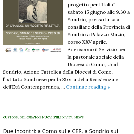
progetto per l’Italia”
sabato 15 giugno alle 9.30 a
Sondrio, presso la sala
consiliare della Provincia di
Sondrio a Palazzo Muzio,
corso XXV aprile.
Aderiscono il Servizio per
la pastorale sociale della
Diocesi di Como, Ucid
Sondrio, Azione Cattolica della Diocesi di Como,
l’Istituto Sondriese per la Storia della Resistenza e
Sergio
dell’Età Contemporanea, …
Continue reading
»
Paronetto.
Da
Camaldoli
un
CUSTODIA DEL CREATO E NUOVI STILI DI VITA
,
NEWS
progetto
Due incontri: a Como sulle CER, a Sondrio sui
per