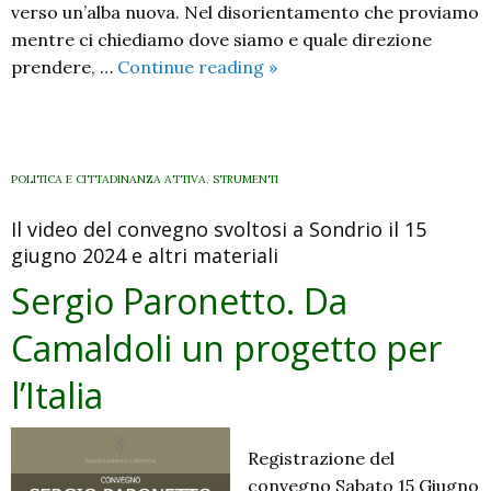
verso un’alba nuova. Nel disorientamento che proviamo
mentre ci chiediamo dove siamo e quale direzione
La
prendere, …
Continue reading
»
speranza
per
il
domani:
POLITICA E CITTADINANZA ATTIVA
,
STRUMENTI
verso
Il video del convegno svoltosi a Sondrio il 15
un’agricoltura
giugno 2024 e altri materiali
più
sostenibile
Sergio Paronetto. Da
Camaldoli un progetto per
l’Italia
Registrazione del
convegno Sabato 15 Giugno