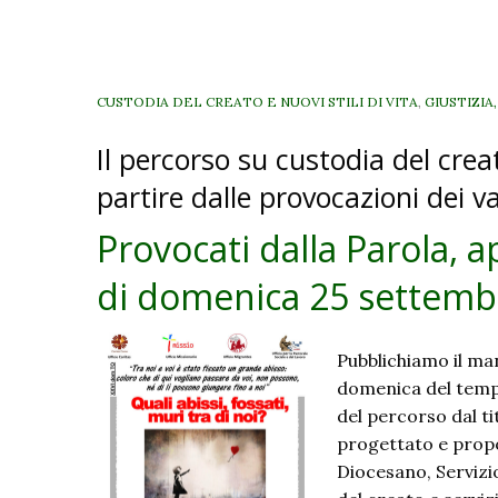
I
d
CUSTODIA DEL CREATO E NUOVI STILI DI VITA
,
GIUSTIZIA
Il percorso su custodia del crea
partire dalle provocazioni dei v
Provocati dalla Parola, a
di domenica 25 settemb
Pubblichiamo il man
domenica del tempo
del percorso dal ti
progettato e prop
Diocesano, Servizio