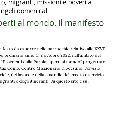
to, migranti, missioni e poveri a
angeli domenicali
perti al mondo. Il manifesto
ifesto da esporre nelle parrocchie relativo alla XXVII
 ordinario anno C, 2 ottobre 2022, nell’ambito del
o “Provocati dalla Parola, aperti al mondo” progettato
itas Como, Centro MIssionario Diocesano, Servizio
ciale, del lavoro e della custodia del creato e servizio
igranti e degli itineranti. Su questo sito e su …
Provocati
»
alla
arola,
perti
l