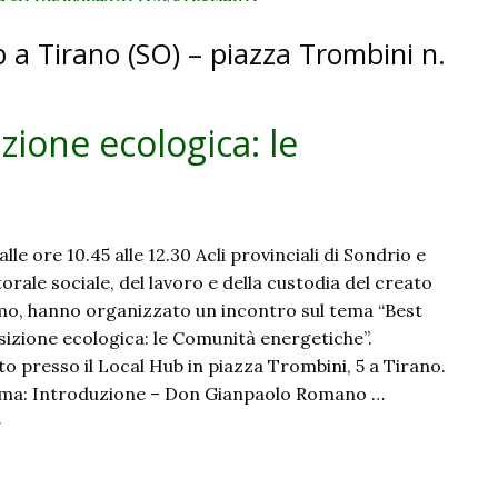
ub a Tirano (SO) – piazza Trombini n.
izione ecologica: le
le ore 10.45 alle 12.30 Acli provinciali di Sondrio e
torale sociale, del lavoro e della custodia del creato
omo, hanno organizzato un incontro sul tema “Best
sizione ecologica: le Comunità energetiche”.
lto presso il Local Hub in piazza Trombini, 5 a Tirano.
ma: Introduzione – Don Gianpaolo Romano …
Best
»
practice
ella