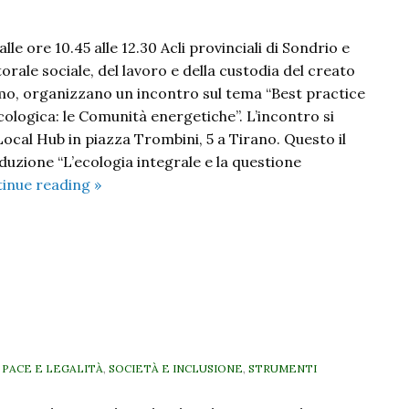
le ore 10.45 alle 12.30 Acli provinciali di Sondrio e
torale sociale, del lavoro e della custodia del creato
omo, organizzano un incontro sul tema “Best practice
cologica: le Comunità energetiche”. L’incontro si
Local Hub in piazza Trombini, 5 a Tirano. Questo il
zione “L’ecologia integrale e la questione
Best
inue reading
»
practice
nella
transizione
ecologica:
le
Comunità
energetiche
, PACE E LEGALITÀ
,
SOCIETÀ E INCLUSIONE
,
STRUMENTI