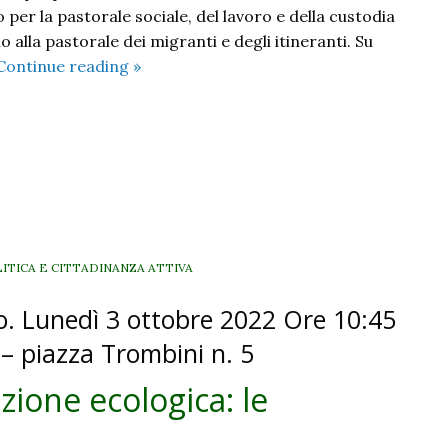
 per la pastorale sociale, del lavoro e della custodia
o alla pastorale dei migranti e degli itineranti. Su
Provocati
Continue reading
»
dalla
Parola,
aperti
al
mondo.
Il
manifesto
di
ITICA E CITTADINANZA ATTIVA
domenica
lo. Lunedì 3 ottobre 2022 Ore 10:45
9
ottobre
 – piazza Trombini n. 5
izione ecologica: le