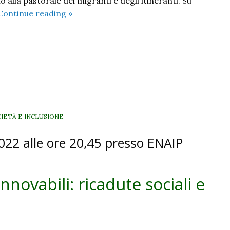
o alla pastorale dei migranti e degli itineranti. Su
Provocati
Continue reading
»
dalla
Parola,
aperti
al
mondo.
Il
manifesto
di
IETÀ E INCLUSIONE
domenica
2022 alle ore 20,45 presso ENAIP
25
settembre
novabili: ricadute sociali e