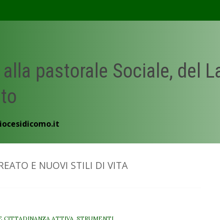
 alla pastorale Sociale, del 
ato
iocesidicomo.it
EATO E NUOVI STILI DI VITA
E CITTADINANZA ATTIVA
,
STRUMENTI