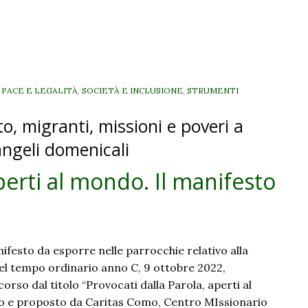
ransizione
cologica:
e
Comunità
energetiche
, PACE E LEGALITÀ
,
SOCIETÀ E INCLUSIONE
,
STRUMENTI
to, migranti, missioni e poveri a
angeli domenicali
perti al mondo. Il manifesto
ifesto da esporre nelle parrocchie relativo alla
l tempo ordinario anno C, 9 ottobre 2022,
corso dal titolo “Provocati dalla Parola, aperti al
 e proposto da Caritas Como, Centro MIssionario