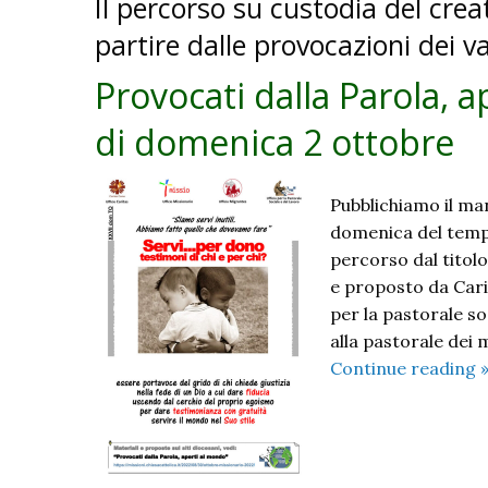
Il percorso su custodia del crea
partire dalle provocazioni dei v
Provocati dalla Parola, a
di domenica 2 ottobre
Pubblichiamo il man
domenica del tempo
percorso dal titol
e proposto da Car
per la pastorale so
alla pastorale dei m
Continue reading
d
P
a
a