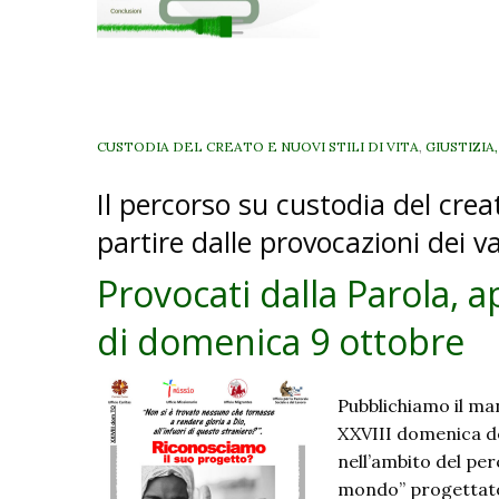
t
e
l
CUSTODIA DEL CREATO E NUOVI STILI DI VITA
,
GIUSTIZIA
Il percorso su custodia del crea
partire dalle provocazioni dei v
Provocati dalla Parola, a
di domenica 9 ottobre
Pubblichiamo il man
XXVIII domenica de
nell’ambito del per
mondo” progettato