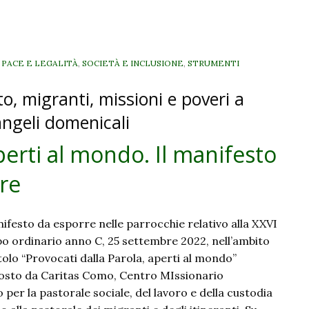
mondo.
l
manifesto
i
, PACE E LEGALITÀ
,
SOCIETÀ E INCLUSIONE
,
STRUMENTI
domenica
to, migranti, missioni e poveri a
2
ottobre
angeli domenicali
perti al mondo. Il manifesto
re
ifesto da esporre nelle parrocchie relativo alla XXVI
 ordinario anno C, 25 settembre 2022, nell’ambito
tolo “Provocati dalla Parola, aperti al mondo”
osto da Caritas Como, Centro MIssionario
 per la pastorale sociale, del lavoro e della custodia