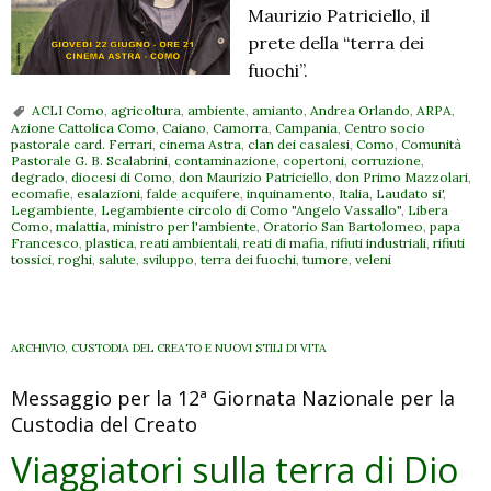
Maurizio Patriciello, il
prete della “terra dei
fuochi”.
ACLI Como
,
agricoltura
,
ambiente
,
amianto
,
Andrea Orlando
,
ARPA
,
Azione Cattolica Como
,
Caiano
,
Camorra
,
Campania
,
Centro socio
pastorale card. Ferrari
,
cinema Astra
,
clan dei casalesi
,
Como
,
Comunità
Pastorale G. B. Scalabrini
,
contaminazione
,
copertoni
,
corruzione
,
degrado
,
diocesi di Como
,
don Maurizio Patriciello
,
don Primo Mazzolari
,
ecomafie
,
esalazioni
,
falde acquifere
,
inquinamento
,
Italia
,
Laudato si'
,
Legambiente
,
Legambiente circolo di Como "Angelo Vassallo"
,
Libera
Como
,
malattia
,
ministro per l'ambiente
,
Oratorio San Bartolomeo
,
papa
Francesco
,
plastica
,
reati ambientali
,
reati di mafia
,
rifiuti industriali
,
rifiuti
tossici
,
roghi
,
salute
,
sviluppo
,
terra dei fuochi
,
tumore
,
veleni
ARCHIVIO
,
CUSTODIA DEL CREATO E NUOVI STILI DI VITA
Messaggio per la 12ª Giornata Nazionale per la
Custodia del Creato
Viaggiatori sulla terra di Dio