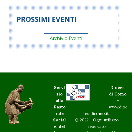
PROSSIMI EVENTI
Archivio Eventi
Servi
Diocesi
zio
di Como
alla
-
Pasto
www.dioc
rale
esidicomo.it
Social
© 2022 - Ogni utilizzo
e, del
riservato