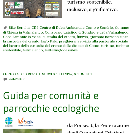
turismo sostenibile,
inclusivo, significativo.
Bike Bernina
,
CEI
,
Centro di Etica Ambientale Como e Sondrio
,
Comune
di Chiesa in Valmalenco
,
Consorzio turistico di Sondrio e della Valmalenco
,
Coro Armonie in Voce
,
custodia del creato
,
funivia
,
giornata nazionale per
la custodia del creato
,
lago Palù
,
preghiera
,
Servizio alla pastorale sociale
del lavoro della custodia del creato della diocesi di Como
,
turismo
,
turismo
sostenibile
,
Valmalenco
,
Valtellin@ccessibile
CUSTODIA DEL CREATO E NUOVI STILI DI VITA
,
STRUMENTI
COMMENT
Guida per comunità e
parrocchie ecologiche
da Focsiv.it, la Federazione
degli Organismi Cristiani