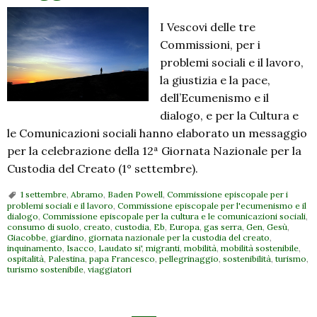
I Vescovi delle tre
Commissioni, per i
problemi sociali e il lavoro,
la giustizia e la pace,
dell’Ecumenismo e il
dialogo, e per la Cultura e
le Comunicazioni sociali hanno elaborato un messaggio
per la celebrazione della 12ª Giornata Nazionale per la
Custodia del Creato (1° settembre).
1 settembre
,
Abramo
,
Baden Powell
,
Commissione episcopale per i
problemi sociali e il lavoro
,
Commissione episcopale per l'ecumenismo e il
dialogo
,
Commissione episcopale per la cultura e le comunicazioni sociali
,
consumo di suolo
,
creato
,
custodia
,
Eb
,
Europa
,
gas serra
,
Gen
,
Gesù
,
Giacobbe
,
giardino
,
giornata nazionale per la custodia del creato
,
inquinamento
,
Isacco
,
Laudato si'
,
migranti
,
mobilità
,
mobilità sostenibile
,
ospitalità
,
Palestina
,
papa Francesco
,
pellegrinaggio
,
sostenibilità
,
turismo
,
turismo sostenibile
,
viaggiatori