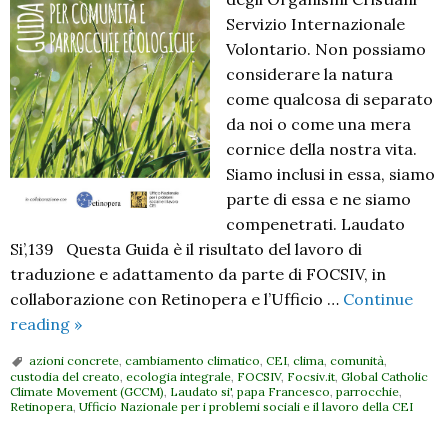
Servizio Internazionale
Volontario. Non possiamo
considerare la natura
come qual­cosa di separato
da noi o come una mera
cornice della nostra vita.
Siamo inclusi in essa, siamo
parte di essa e ne siamo
compenetrati. Laudato
Si’,139 Questa Guida è il risultato del lavoro di
traduzione e adattamento da parte di FOCSIV, in
collaborazione con Retinopera e l’Ufficio …
Continue
Guida
reading
»
per
azioni concrete
,
cambiamento climatico
,
CEI
,
clima
,
comunità
,
comunità
custodia del creato
,
ecologia integrale
,
FOCSIV
,
Focsiv.it
,
Global Catholic
Climate Movement (GCCM)
,
Laudato si'
,
papa Francesco
,
parrocchie
,
e
Retinopera
,
Ufficio Nazionale per i problemi sociali e il lavoro della CEI
parrocchie
ecologiche