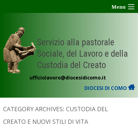
Skip
Menu
to
content
Servizio alla pastorale
Sociale, del Lavoro e della
Custodia del Creato
ufficiolavoro@diocesidicomo.it
DIOCESI DI COMO
CATEGORY ARCHIVES:
CUSTODIA DEL
CREATO E NUOVI STILI DI VITA