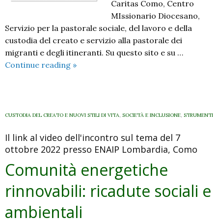
Caritas Como, Centro
MIssionario Diocesano,
Servizio per la pastorale sociale, del lavoro e della
custodia del creato e servizio alla pastorale dei
migranti e degli itineranti. Su questo sito e su …
Provocati
Continue reading
»
dalla
Parola,
aperti
al
CUSTODIA DEL CREATO E NUOVI STILI DI VITA
,
SOCIETÀ E INCLUSIONE
,
STRUMENTI
mondo.
Il link al video dell'incontro sul tema del 7
Il
ottobre 2022 presso ENAIP Lombardia, Como
manifesto
di
Comunità energetiche
domenica
rinnovabili: ricadute sociali e
16
ottobre
ambientali