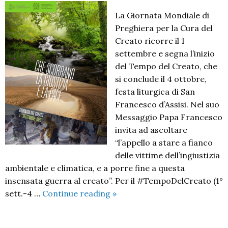
La Giornata Mondiale di
Preghiera per la Cura del
Creato ricorre il 1
settembre e segna l’inizio
del Tempo del Creato, che
si conclude il 4 ottobre,
festa liturgica di San
Francesco d’Assisi. Nel suo
Messaggio Papa Francesco
invita ad ascoltare
“l’appello a stare a fianco
delle vittime dell’ingiustizia
ambientale e climatica, e a porre fine a questa
insensata guerra al creato”. Per il #TempoDelCreato (1°
Che
sett.-4 …
Continue reading
»
scorrano
giustizia