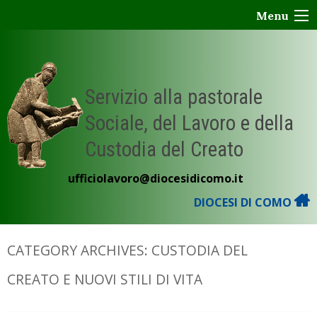
Skip
Menu
to
content
Servizio alla pastorale
Sociale, del Lavoro e della
Custodia del Creato
ufficiolavoro@diocesidicomo.it
DIOCESI DI COMO
CATEGORY ARCHIVES:
CUSTODIA DEL
CREATO E NUOVI STILI DI VITA