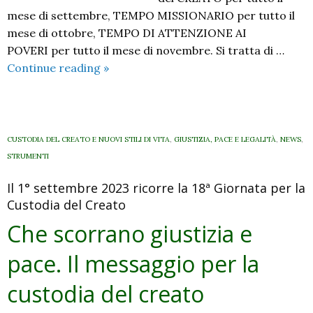
mese di settembre, TEMPO MISSIONARIO per tutto il
mese di ottobre, TEMPO DI ATTENZIONE AI
POVERI per tutto il mese di novembre. Si tratta di …
Creato,
Continue reading
»
missioni,
poveri:
non
date
CUSTODIA DEL CREATO E NUOVI STILI DI VITA
,
GIUSTIZIA, PACE E LEGALITÀ
,
NEWS
,
sparse
STRUMENTI
ma
Il 1° settembre 2023 ricorre la 18ª Giornata per la
tempi
Custodia del Creato
da
vivere
Che scorrano giustizia e
pace. Il messaggio per la
custodia del creato