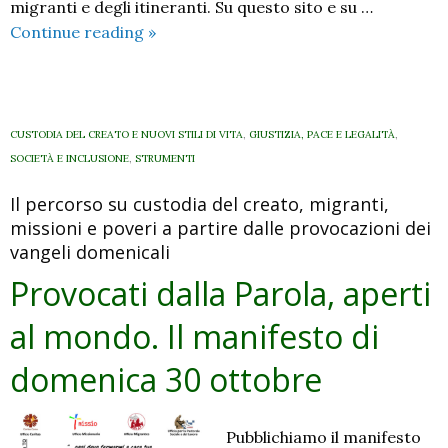
migranti e degli itineranti. Su questo sito e su …
Provocati
Continue reading
»
dalla
Parola,
aperti
al
CUSTODIA DEL CREATO E NUOVI STILI DI VITA
,
GIUSTIZIA, PACE E LEGALITÀ
,
mondo.
SOCIETÀ E INCLUSIONE
,
STRUMENTI
Il
Il percorso su custodia del creato, migranti,
manifesto
missioni e poveri a partire dalle provocazioni dei
di
vangeli domenicali
domenica
6
Provocati dalla Parola, aperti
novembre
al mondo. Il manifesto di
domenica 30 ottobre
Pubblichiamo il manifesto