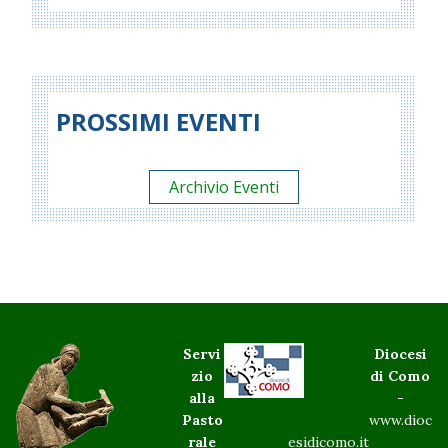
PROSSIMI EVENTI
Archivio Eventi
Servi
Diocesi
zio
di Como
alla
-
Pasto
www.dioc
rale
esidicomo.it