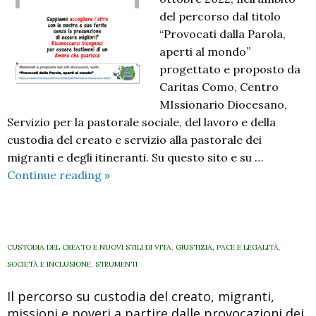
del percorso dal titolo
“Provocati dalla Parola,
aperti al mondo”
progettato e proposto da
Caritas Como, Centro
MIssionario Diocesano,
Servizio per la pastorale sociale, del lavoro e della
custodia del creato e servizio alla pastorale dei
migranti e degli itineranti. Su questo sito e su …
Provocati
Continue reading
»
dalla
Parola,
aperti
al
CUSTODIA DEL CREATO E NUOVI STILI DI VITA
,
GIUSTIZIA, PACE E LEGALITÀ
,
mondo.
SOCIETÀ E INCLUSIONE
,
STRUMENTI
Il
Il percorso su custodia del creato, migranti,
manifesto
missioni e poveri a partire dalle provocazioni dei
di