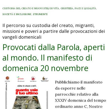
e
pace.
CUSTODIA DEL CREATO E NUOVI STILI DI VITA
,
GIUSTIZIA, PACE E LEGALITÀ
,
Il
SOCIETÀ E INCLUSIONE
,
STRUMENTI
messaggio
Il percorso su custodia del creato, migranti,
per
missioni e poveri a partire dalle provocazioni dei
la
vangeli domenicali
custodia
del
Provocati dalla Parola, aperti
creato
al mondo. Il manifesto di
domenica 20 novembre
Pubblichiamo il manifesto
da esporre nelle
parrocchie relativo alla
XXXIV domenica del tempo
ordinario anno C, Nostro