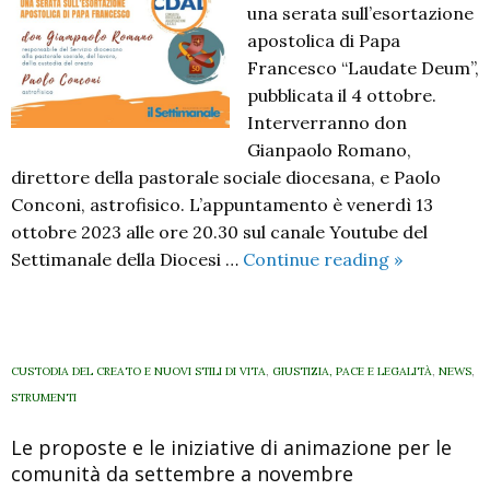
una serata sull’esortazione
apostolica di Papa
Francesco “Laudate Deum”,
pubblicata il 4 ottobre.
Interverranno don
Gianpaolo Romano,
direttore della pastorale sociale diocesana, e Paolo
Conconi, astrofisico. L’appuntamento è venerdì 13
ottobre 2023 alle ore 20.30 sul canale Youtube del
Laudate
Settimanale della Diocesi …
Continue reading
»
Deum.
Una
serata
sull’esorta
CUSTODIA DEL CREATO E NUOVI STILI DI VITA
,
GIUSTIZIA, PACE E LEGALITÀ
,
NEWS
,
apostolica
STRUMENTI
di
Le proposte e le iniziative di animazione per le
Papa
comunità da settembre a novembre
Francesco