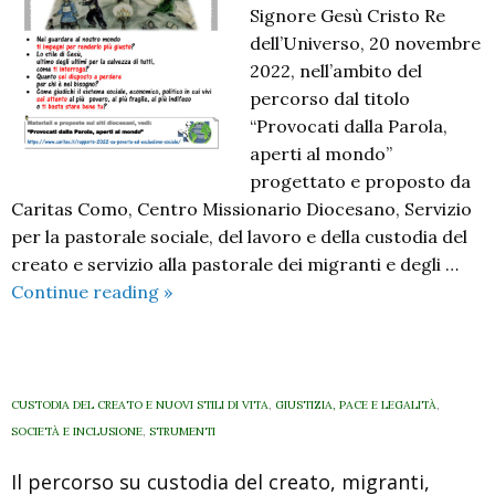
Signore Gesù Cristo Re
dell’Universo, 20 novembre
2022, nell’ambito del
percorso dal titolo
“Provocati dalla Parola,
aperti al mondo”
progettato e proposto da
Caritas Como, Centro Missionario Diocesano, Servizio
per la pastorale sociale, del lavoro e della custodia del
creato e servizio alla pastorale dei migranti e degli …
Provocati
Continue reading
»
dalla
Parola,
aperti
al
CUSTODIA DEL CREATO E NUOVI STILI DI VITA
,
GIUSTIZIA, PACE E LEGALITÀ
,
mondo.
SOCIETÀ E INCLUSIONE
,
STRUMENTI
Il
Il percorso su custodia del creato, migranti,
manifesto