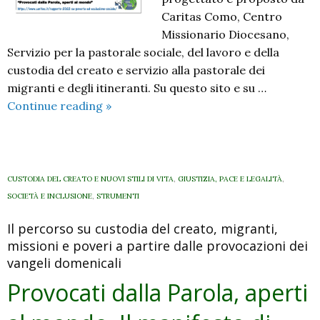
Caritas Como, Centro
Missionario Diocesano,
Servizio per la pastorale sociale, del lavoro e della
custodia del creato e servizio alla pastorale dei
migranti e degli itineranti. Su questo sito e su …
Provocati
Continue reading
»
dalla
Parola,
aperti
al
CUSTODIA DEL CREATO E NUOVI STILI DI VITA
,
GIUSTIZIA, PACE E LEGALITÀ
,
mondo.
SOCIETÀ E INCLUSIONE
,
STRUMENTI
Il
Il percorso su custodia del creato, migranti,
manifesto
missioni e poveri a partire dalle provocazioni dei
di
vangeli domenicali
domenica
13
Provocati dalla Parola, aperti
novembre