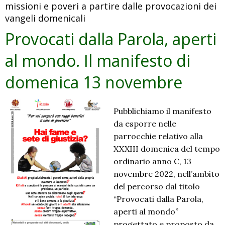
missioni e poveri a partire dalle provocazioni dei
di
vangeli domenicali
domenica
20
Provocati dalla Parola, aperti
novembre
al mondo. Il manifesto di
domenica 13 novembre
Pubblichiamo il manifesto
da esporre nelle
parrocchie relativo alla
XXXIII domenica del tempo
ordinario anno C, 13
novembre 2022, nell’ambito
del percorso dal titolo
“Provocati dalla Parola,
aperti al mondo”
progettato e proposto da