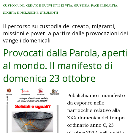
al
CUSTODIA DEL CREATO E NUOVI STILI DI VITA
,
GIUSTIZIA, PACE E LEGALITÀ
,
mondo.
SOCIETÀ E INCLUSIONE
,
STRUMENTI
Il
Il percorso su custodia del creato, migranti,
manifesto
missioni e poveri a partire dalle provocazioni dei
di
vangeli domenicali
domenica
30
Provocati dalla Parola, aperti
ottobre
al mondo. Il manifesto di
domenica 23 ottobre
Pubblichiamo il manifesto
da esporre nelle
parrocchie relativo alla
XXX domenica del tempo
ordinario anno C, 23
ottobre 2022, nell’ambito